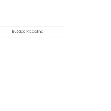
LEER MÁS
LEER M
Butaco Ricciolina
LEER MÁS
SELECCIONAR 