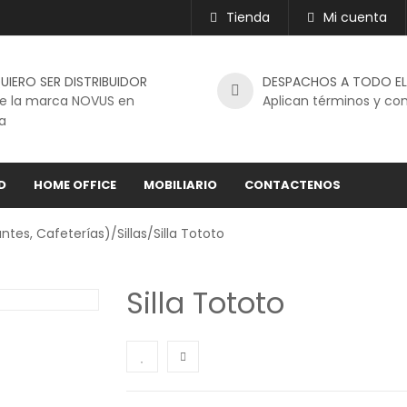
Tienda
Mi cuenta
UIERO SER DISTRIBUIDOR
DESPACHOS A TODO EL
e la marca NOVUS en
Aplican términos y co
a
D
HOME OFFICE
MOBILIARIO
CONTACTENOS
antes, Cafeterías)
/
Sillas
/Silla Tototo
Silla Tototo