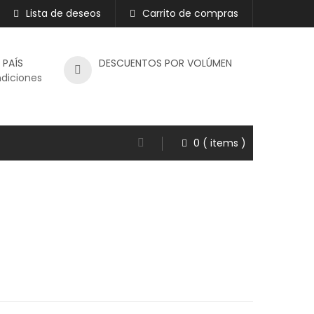
Lista de deseos
Carrito de compras
 PAÍS
DESCUENTOS POR VOLÚMEN
ndiciones
0
( items )