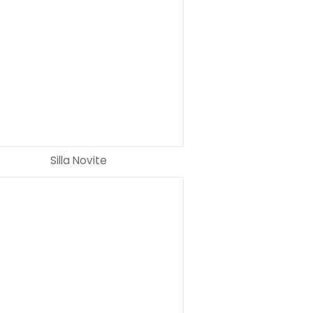
LEER MÁS
LEER M
Silla Novite