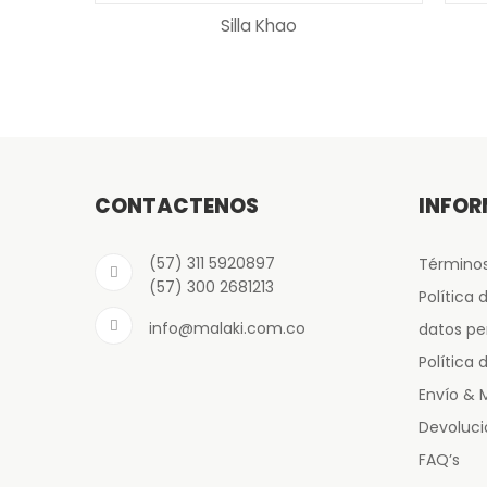
Silla Khao
CONTÁCTENOS
INFO
(57) 311 5920897
Términos
(57) 300 2681213
Política 
info@malaki.com.co
datos pe
Política 
Envío & 
Devoluci
FAQ’s