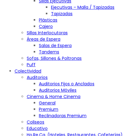
Sillas Ejecutivas
Ejecutivas – Malla / Tapizadas
Tapizadas
Plásticas
Cajero
Sillas Interlocutoras
Áreas de Espera
Salas de Espera
Tandems
Sofas, Sillones & Poltronas
Puff
Colectividad
Auditorios
Auditorios Fijos o Anclados
Auditorios Móviles
Cinema & Home Cinema
General
Premium
Reclinadoras Premium
Coliseos
Educativo
Ho.Re.Ca. (Hoteles, Restaurantes, Cafeterías)